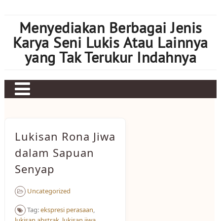
Skip
to
Menyediakan Berbagai Jenis
content
Karya Seni Lukis Atau Lainnya
yang Tak Terukur Indahnya
Lukisan Rona Jiwa
dalam Sapuan
Senyap
Uncategorized
Tag:
ekspresi perasaan
,
lukisan abstrak
,
lukisan jiwa
,