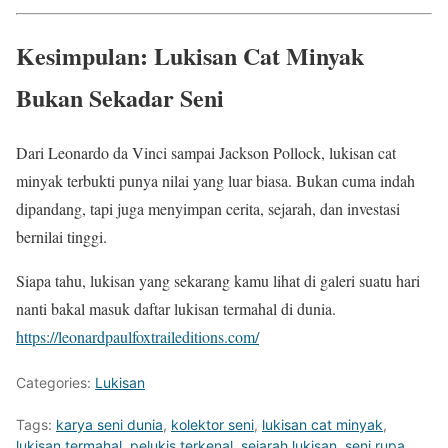
Kesimpulan: Lukisan Cat Minyak
Bukan Sekadar Seni
Dari Leonardo da Vinci sampai Jackson Pollock, lukisan cat
minyak terbukti punya nilai yang luar biasa. Bukan cuma indah
dipandang, tapi juga menyimpan cerita, sejarah, dan investasi
bernilai tinggi.
Siapa tahu, lukisan yang sekarang kamu lihat di galeri suatu hari
nanti bakal masuk daftar lukisan termahal di dunia.
https://leonardpaulfoxtraileditions.com/
Categories:
Lukisan
Tags:
karya seni dunia
,
kolektor seni
,
lukisan cat minyak
,
lukisan termahal
,
pelukis terkenal
,
sejarah lukisan
,
seni rupa